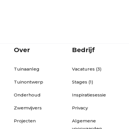
View project
Over
Bedrijf
Tuinaanleg
Vacatures (3)
Tuinontwerp
Stages (1)
Onderhoud
Inspiratiesessie
Zwemvijvers
Privacy
Projecten
Algemene
voorwaarden