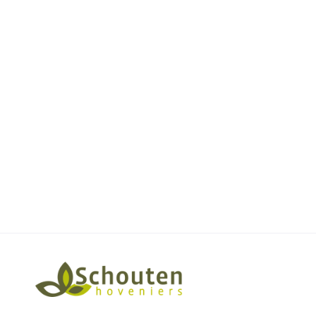
Tuinontwerp
Tuinaanleg
Veranda
View project